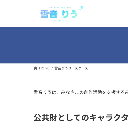
コ
ナ
ン
ビ
テ
ゲ
ン
ー
ツ
シ
へ
ョ
ス
ン
キ
に
ッ
移
プ
動
HOME
雪音りうユースケース
雪音りうは、みなさまの創作活動を支援するみ
公共財としてのキャラクター