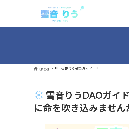
コ
ナ
ン
ビ
テ
ゲ
ン
ー
ツ
シ
へ
ョ
ス
ン
キ
に
ッ
移
プ
動
HOME
** 雪音りう参画ガイド **
雪音りうDAOガイ
に命を吹き込みません