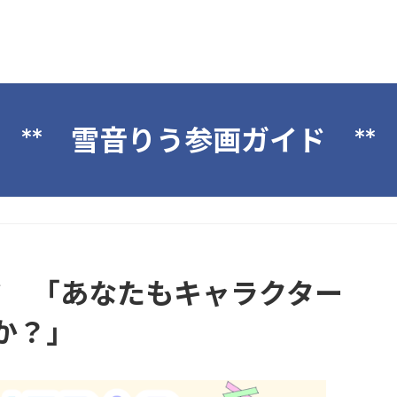
** 雪音りう参画ガイド **
ド 「あなたもキャラクター
か？」