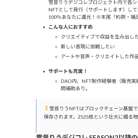
雪音りうデジコレプロジェクト内で各シ
NFTとして発行（サポートします）して
100％あなたに還元！※末尾「約款・補
こんな人におすすめ
クリエイティブで収益を生み出し
新しい表現に挑戦したい
アートや音声・クリエイトした作
サポートも充実！
DAO内、NFT制作経験者（販売
問補助あり。
雪音りうNFTはブロックチェーン基盤
保存されます。2525枚という壮大に綴る
雪音りうデジコレ SEASON2以降