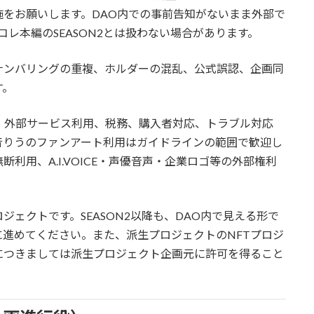
施をお願いします。DAO内での事前告知がないまま外部で
コレ本編のSEASON2とは扱わない場合があります。
ナンバリングの重複、ホルダーの混乱、公式誤認、企画同
す。
、外部サービス利用、税務、購入者対応、トラブル対応
音りうのファンアート利用はガイドラインの範囲で歓迎し
利用、A.I.VOICE・声優音声・企業ロゴ等の外部権利
ェクトです。SEASON2以降も、DAO内で見える形で
進めてください。また、派生プロジェクトのNFTプロジ
につきましては派生プロジェクト企画元に許可を得ること